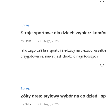
Sprzęt
Stroje sportowe dla dzieci: wybierz komfor
by
Oska
22 lutego, 2026
Jako zagorzali fani sportu i śledzący na bieżąco wszelk
przygotowanie, nawet jeśli chodzi o najmłodszych …
Sprzęt
Żółty dres: stylowy wybór na co dzień i sp
by
Oska
22 lutego, 2026