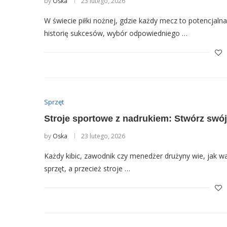
by
Oska
23 lutego, 2026
W świecie piłki nożnej, gdzie każdy mecz to potencjaln
historię sukcesów, wybór odpowiedniego …
Sprzęt
Stroje sportowe z nadrukiem: Stwórz swój
by
Oska
23 lutego, 2026
Każdy kibic, zawodnik czy menedżer drużyny wie, jak wa
sprzęt, a przecież stroje …