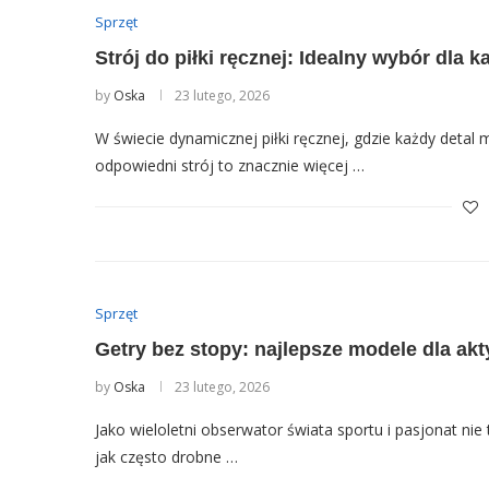
Sprzęt
Strój do piłki ręcznej: Idealny wybór dla 
by
Oska
23 lutego, 2026
W świecie dynamicznej piłki ręcznej, gdzie każdy detal 
odpowiedni strój to znacznie więcej …
Sprzęt
Getry bez stopy: najlepsze modele dla ak
by
Oska
23 lutego, 2026
Jako wieloletni obserwator świata sportu i pasjonat nie
jak często drobne …