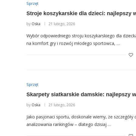
Sprzęt
Stroje koszykarskie dla dzieci: najlepszy
by
Oska
21 lutego, 2026
Wybór odpowiedniego stroju koszykarskiego dla dziecka 
na komfort gry i rozwój młodego sportowca, …
Sprzęt
Skarpety siatkarskie damskie: najlepszy w
by
Oska
21 lutego, 2026
Jako pasjonaci sportu, doskonale wiemy, że szczegóły c
analizowania rankingów – dlatego dzisiaj …