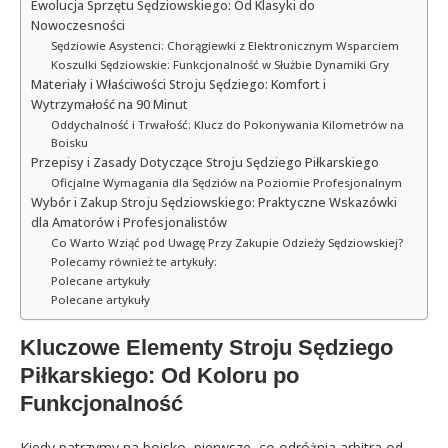
Ewolucja Sprzętu Sędziowskiego: Od Klasyki do
Nowoczesności
Sędziowie Asystenci: Chorągiewki z Elektronicznym Wsparciem
Koszulki Sędziowskie: Funkcjonalność w Służbie Dynamiki Gry
Materiały i Właściwości Stroju Sędziego: Komfort i
Wytrzymałość na 90 Minut
Oddychalność i Trwałość: Klucz do Pokonywania Kilometrów na
Boisku
Przepisy i Zasady Dotyczące Stroju Sędziego Piłkarskiego
Oficjalne Wymagania dla Sędziów na Poziomie Profesjonalnym
Wybór i Zakup Stroju Sędziowskiego: Praktyczne Wskazówki
dla Amatorów i Profesjonalistów
Co Warto Wziąć pod Uwagę Przy Zakupie Odzieży Sędziowskiej?
Polecamy również te artykuły:
Polecane artykuły
Polecane artykuły
Kluczowe Elementy Stroju Sędziego
Piłkarskiego: Od Koloru po
Funkcjonalność
Kiedy patrzymy na boisko, pierwsze, co odróżnia arbitra od