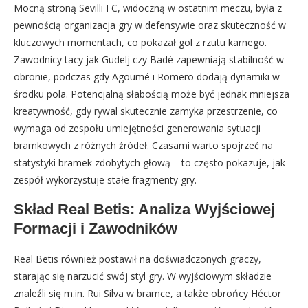
Mocną stroną Sevilli FC, widoczną w ostatnim meczu, była z
pewnością organizacja gry w defensywie oraz skuteczność w
kluczowych momentach, co pokazał gol z rzutu karnego.
Zawodnicy tacy jak Gudelj czy Badé zapewniają stabilność w
obronie, podczas gdy Agoumé i Romero dodają dynamiki w
środku pola. Potencjalną słabością może być jednak mniejsza
kreatywność, gdy rywal skutecznie zamyka przestrzenie, co
wymaga od zespołu umiejętności generowania sytuacji
bramkowych z różnych źródeł. Czasami warto spojrzeć na
statystyki bramek zdobytych głową – to często pokazuje, jak
zespół wykorzystuje stałe fragmenty gry.
Skład Real Betis: Analiza Wyjściowej
Formacji i Zawodników
Real Betis również postawił na doświadczonych graczy,
starając się narzucić swój styl gry. W wyjściowym składzie
znaleźli się m.in. Rui Silva w bramce, a także obrońcy Héctor