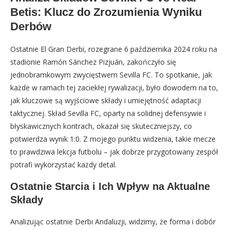
Betis: Klucz do Zrozumienia Wyniku
Derbów
Ostatnie El Gran Derbi, rozegrane 6 października 2024 roku na
stadionie Ramón Sánchez Pizjuán, zakończyło się
jednobramkowym zwycięstwem Sevilla FC. To spotkanie, jak
każde w ramach tej zaciekłej rywalizacji, było dowodem na to,
jak kluczowe są wyjściowe składy i umiejętność adaptacji
taktycznej. Skład Sevilla FC, oparty na solidnej defensywie i
błyskawicznych kontrach, okazał się skuteczniejszy, co
potwierdza wynik 1:0. Z mojego punktu widzenia, takie mecze
to prawdziwa lekcja futbolu – jak dobrze przygotowany zespół
potrafi wykorzystać każdy detal.
Ostatnie Starcia i Ich Wpływ na Aktualne
Składy
Analizując ostatnie Derbi Andaluzji, widzimy, że forma i dobór