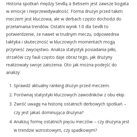
Historia spotkań między Sevillą a Betisem jest zawsze bogata
w emocje i nieprzewidywalność. Forma drużyn przed takim
meczem jest kluczowa, ale w derbach często dochodzi do
przełamania trendów. Ostatni wynik 1:0 dla Sevilli to
potwierdzenie, że nawet w trudnym meczu, odpowiednia
taktyka i skuteczność w kluczowych momentach mogą
przynieść zwycięstwo. Analiza statystyk posiadania piłki,
strzałów czy fauli często daje obraz tego, jak drużyny
realizowały swoje założenia. Oto jak można podejść do
analizy:
Sprawdź aktualny ranking drużyn przed meczem.
Porównaj statystyki kluczowych zawodników z obu ekip.
Zwróć uwagę na historię ostatnich derbowych spotkań –
czy jest jakaś dominująca drużyna?
Analizuj formę ostatnich pięciu meczów – czy drużyna jest
w trendzie wzrostowym, czy spadkowym?