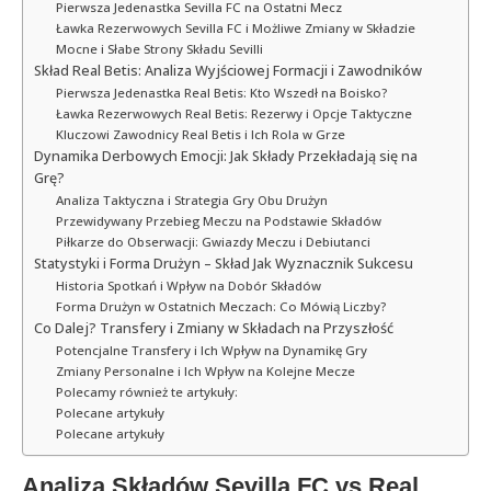
Pierwsza Jedenastka Sevilla FC na Ostatni Mecz
Ławka Rezerwowych Sevilla FC i Możliwe Zmiany w Składzie
Mocne i Słabe Strony Składu Sevilli
Skład Real Betis: Analiza Wyjściowej Formacji i Zawodników
Pierwsza Jedenastka Real Betis: Kto Wszedł na Boisko?
Ławka Rezerwowych Real Betis: Rezerwy i Opcje Taktyczne
Kluczowi Zawodnicy Real Betis i Ich Rola w Grze
Dynamika Derbowych Emocji: Jak Składy Przekładają się na
Grę?
Analiza Taktyczna i Strategia Gry Obu Drużyn
Przewidywany Przebieg Meczu na Podstawie Składów
Piłkarze do Obserwacji: Gwiazdy Meczu i Debiutanci
Statystyki i Forma Drużyn – Skład Jak Wyznacznik Sukcesu
Historia Spotkań i Wpływ na Dobór Składów
Forma Drużyn w Ostatnich Meczach: Co Mówią Liczby?
Co Dalej? Transfery i Zmiany w Składach na Przyszłość
Potencjalne Transfery i Ich Wpływ na Dynamikę Gry
Zmiany Personalne i Ich Wpływ na Kolejne Mecze
Polecamy również te artykuły:
Polecane artykuły
Polecane artykuły
Analiza Składów Sevilla FC vs Real