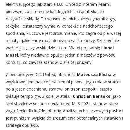
elektryzującego jak starcie D.C. United z Interem Miami,
pierwsze, co interesuje każdego kibica i analityka, to
oczywiście składy. To właśnie od nich zależy dynamika gry,
taktyka i ostateczny wynik. W kontekście nadchodzącego
spotkania, kluczowe jest zrozumienie, kto zagra od pierwszej
minuty i jakie karty mają do dyspozycji trenerzy. Szczególnie
ważne jest, czy w składzie Interu Miami pojawi się
Lionel
Messi
, który niedawno opuścił jeden z meczów z powodu
kontuzji, co zawsze stanowi o sile tej drużyny.
Z perspektywy D.C. United, obecność
Mateusza Klicha
w
wyjściowej jedenastce jest niemal pewna; jego rola w środku
pola jest nieoceniona, stanowi on trzon zespołu i często
dyktuje tempo gry. Z kolei w ataku,
Christian Benteke
, jako
król strzelców sezonu regularnego MLS 2024, stanowi stałe
zagrożenie dla każdej obrony. Analiza tych kluczowych postaci
jest punktem wyjścia do zrozumienia potencjalnych ustawień i
strategii obu ekip.