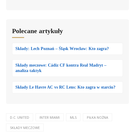
Polecane artykuły
Składy: Lech Poznań – Śląsk Wrocław: Kto zagra?
Składy meczowe: Cádiz CF kontra Real Madryt –
analiza taktyk
Składy Le Havre AC vs RC Lens: Kto zagra w starciu?
D.C. UNITED
INTER MIAMI
MLS
PIŁKA NOŻNA
SKŁADY MECZOWE