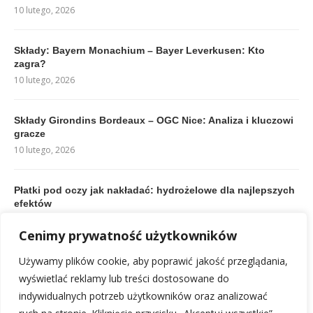
10 lutego, 2026
Składy: Bayern Monachium – Bayer Leverkusen: Kto
zagra?
10 lutego, 2026
Składy Girondins Bordeaux – OGC Nice: Analiza i kluczowi
gracze
10 lutego, 2026
Płatki pod oczy jak nakładać: hydrożelowe dla najlepszych
efektów
17 lutego, 2026
Cenimy prywatność użytkowników
Używamy plików cookie, aby poprawić jakość przeglądania,
Rankingi Premier League: Aktualna Tabela i Najlepsze
Drużyny
wyświetlać reklamy lub treści dostosowane do
10 lutego, 2026
indywidualnych potrzeb użytkowników oraz analizować