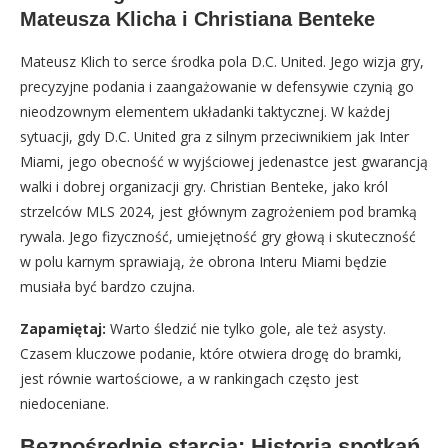
Mateusza Klicha i Christiana Benteke
Mateusz Klich to serce środka pola D.C. United. Jego wizja gry,
precyzyjne podania i zaangażowanie w defensywie czynią go
nieodzownym elementem układanki taktycznej. W każdej
sytuacji, gdy D.C. United gra z silnym przeciwnikiem jak Inter
Miami, jego obecność w wyjściowej jedenastce jest gwarancją
walki i dobrej organizacji gry. Christian Benteke, jako król
strzelców MLS 2024, jest głównym zagrożeniem pod bramką
rywala. Jego fizyczność, umiejętność gry głową i skuteczność
w polu karnym sprawiają, że obrona Interu Miami będzie
musiała być bardzo czujna.
Zapamiętaj:
Warto śledzić nie tylko gole, ale też asysty.
Czasem kluczowe podanie, które otwiera drogę do bramki,
jest równie wartościowe, a w rankingach często jest
niedoceniane.
Bezpośrednie starcia: Historia spotkań