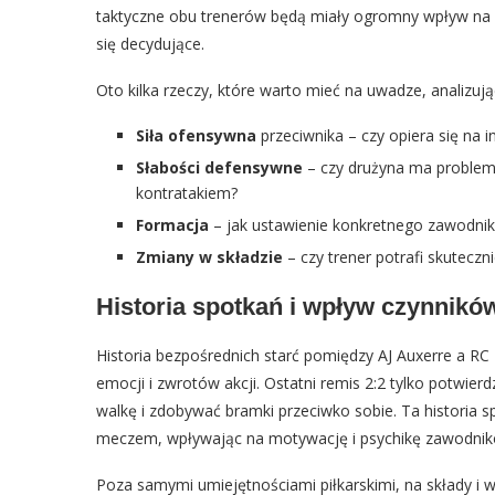
taktyczne obu trenerów będą miały ogromny wpływ na 
się decydujące.
Oto kilka rzeczy, które warto mieć na uwadze, analizując
Siła ofensywna
przeciwnika – czy opiera się na 
Słabości defensywne
– czy drużyna ma problem
kontratakiem?
Formacja
– jak ustawienie konkretnego zawodni
Zmiany w składzie
– czy trener potrafi skutec
Historia spotkań i wpływ czynnikó
Historia bezpośrednich starć pomiędzy AJ Auxerre a RC
emocji i zwrotów akcji. Ostatni remis 2:2 tylko potwier
walkę i zdobywać bramki przeciwko sobie. Ta historia
meczem, wpływając na motywację i psychikę zawodnik
Poza samymi umiejętnościami piłkarskimi, na składy i