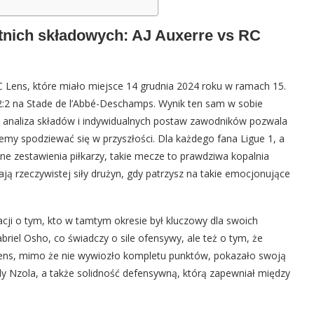
tatnich składowych: AJ Auxerre vs RC
C Lens, które miało miejsce 14 grudnia 2024 roku w ramach 15.
 2:2 na Stade de l’Abbé-Deschamps. Wynik ten sam w sobie
e analiza składów i indywidualnych postaw zawodników pozwala
emy spodziewać się w przyszłości. Dla każdego fana Ligue 1, a
alne zestawienia piłkarzy, takie mecze to prawdziwa kopalnia
ją rzeczywistej siły drużyn, gdy patrzysz na takie emocjonujące
ji o tym, kto w tamtym okresie był kluczowy dla swoich
abriel Osho, co świadczy o sile ofensywy, ale też o tym, że
 Lens, mimo że nie wywiozło kompletu punktów, pokazało swoją
Baly Nzola, a także solidność defensywną, którą zapewniał między