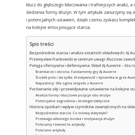
klucz do głębszego kibicowania i trafniejszych analiz
śledzenia formy drużyn. W tym artykule zanurzymy się w
i potencjalnych ustawień, dzięki czemu zyskasz komplek
na kolejne emocjonujące starcia.
Spis treści
Bezpośrednie starcia i analiza ostatnich składowych: AJ A
Przemysław Frankowski w centrum uwagi: Kluczowi zawod
Potęga ofensywna i defensywna: Skład AJ Auxerre – kto ro
Bramkarze i obrona: Fundamenty gry AJ Auxerre
Środek pola i skrzydła: Kreatywność i dynamika w grze Aux
Napastnicy: Siła ognia zespołu z Auxerre
Porównanie siły i przewidywane ustawienie na kolejne sta
Analiza formy i kluczowe pozycje obu drużyn
Potencjalne zagrożenia i strategie taktyczne
Historia spotkań i wpływ czynników zewnętrznych na skł
Bezpośrednie starcia: Co mówią statystyki?
Przewaga własnego boiska i motywacja drużyn
Polecamy również te artykuły:
Polecane artykuły