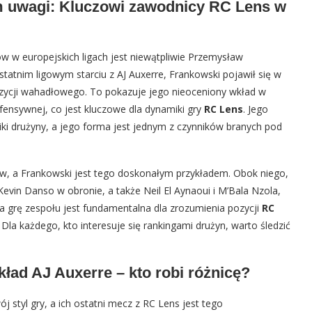
 uwagi: Kluczowi zawodnicy RC Lens w
w w europejskich ligach jest niewątpliwie Przemysław
statnim ligowym starciu z AJ Auxerre, Frankowski pojawił się w
ozycji wahadłowego. To pokazuje jego nieoceniony wkład w
efensywnej, co jest kluczowe dla dynamiki gry
RC Lens
. Jego
iki drużyny, a jego forma jest jednym z czynników branych pod
ów, a Frankowski jest tego doskonałym przykładem. Obok niego,
evin Danso w obronie, a także Neil El Aynaoui i M’Bala Nzola,
 na grę zespołu jest fundamentalna dla zrozumienia pozycji
RC
 Dla każdego, kto interesuje się rankingami drużyn, warto śledzić
ład AJ Auxerre – kto robi różnicę?
ój styl gry, a ich ostatni mecz z RC Lens jest tego