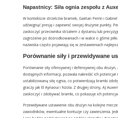
Napastnicy: Siła ognia zespołu z Auxe
W kontekście strzelców bramek, Gaëtan Perrin i Gabrie
udźwignąć presję i zapewnić swojej drużynie punkty. Perri
zaskoczyć przeciwnika strzałem z dystansu lub precyzyj
zagrożenie po dośrodkowaniach i w walce o górne piłki.
nazwiska często pojawiają się w zestawieniach najlepsz
Porównanie siły i przewidywane ust
Porównanie siły ofensywnej i defensywnej obu drużyn, A
dostępnych informacji, pozwala nakreślić ich potencjał 
ustabilizowaną siłę ognia, co potwierdzają bramki zd
graczy jak El Aynaoui i Nzola. Z drugiej strony, AJ Auxer
zaskoczyć i zdobywać bramki, co pokazuje ich potencja
Przewidywane ustawienie obu drużyn na kolejne mecze b
zawodników, ewentualne kontuzje czy zawieszenia. Jed