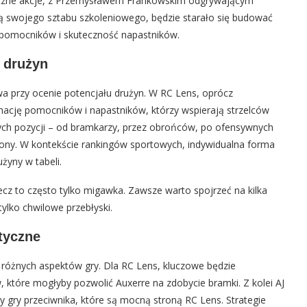
amiczne akcje, z Przemysławem Frankowskim odgrywającym
zą swojego sztabu szkoleniowego, będzie starało się budować
 pomocników i skuteczność napastników.
 drużyn
a przy ocenie potencjału drużyn. W RC Lens, oprócz
ację pomocników i napastników, którzy wspierają strzelców
ych pozycji – od bramkarzy, przez obrońców, po ofensywnych
trony. W kontekście rankingów sportowych, indywidualna forma
żyny w tabeli.
ecz to często tylko migawka. Zawsze warto spojrzeć na kilka
tylko chwilowe przebłyski.
ktyczne
 różnych aspektów gry. Dla RC Lens, kluczowe będzie
, które mogłyby pozwolić Auxerre na zdobycie bramki. Z kolei AJ
y gry przeciwnika, które są mocną stroną RC Lens. Strategie