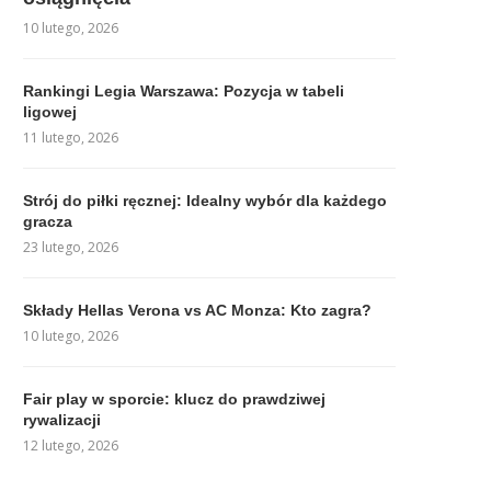
10 lutego, 2026
Rankingi Legia Warszawa: Pozycja w tabeli
ligowej
11 lutego, 2026
Strój do piłki ręcznej: Idealny wybór dla każdego
gracza
23 lutego, 2026
Składy Hellas Verona vs AC Monza: Kto zagra?
10 lutego, 2026
Fair play w sporcie: klucz do prawdziwej
rywalizacji
12 lutego, 2026