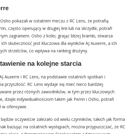
rre
l Osho pokazali w ostatnim meczu z RC Lens, że potrafią
n, często operujący w drugiej linii lub na skrzydle, potrafi
nym zagraniem. Osho z kolei, grając bliżej bramki, stwarza
 Ich skuteczność jest kluczowa dla wyników AJ Auxerre, a ich
ych strzelców, co wpływa na ranking drużyny.
awienie na kolejne starcia
J Auxerre i RC Lens, na podstawie ostatnich spotkań i
na przyszłość. RC Lens wydaje się mieć nieco bardziej
obywane przez różnych zawodników, w tym przez kluczowych
re, dzięki indywidualnościom takim jak Perrin i Osho, potrafi
ł w ofensywie.
ędzie oczywiście zależało od wielu czynników, takich jak forma
nak bazując na ostatnich występach, można przypuszczać, że RC