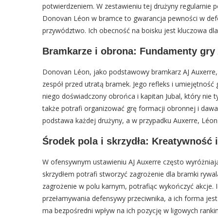
potwierdzeniem. W zestawieniu tej drużyny regularnie poj
Donovan Léon w bramce to gwarancja pewności w defen
przywództwo. Ich obecność na boisku jest kluczowa dla 
Bramkarze i obrona: Fundamenty gry
Donovan Léon, jako podstawowy bramkarz AJ Auxerre, j
zespół przed utratą bramek. Jego refleks i umiejętnoś
niego doświadczony obrońca i kapitan Jubal, który nie t
także potrafi organizować grę formacji obronnej i da
podstawa każdej drużyny, a w przypadku Auxerre, Léon i 
Środek pola i skrzydła: Kreatywność 
W ofensywnym ustawieniu AJ Auxerre często wyróżniają
skrzydłem potrafi stworzyć zagrożenie dla bramki rywa
zagrożenie w polu karnym, potrafiąc wykończyć akcje. I
przełamywania defensywy przeciwnika, a ich forma jest
ma bezpośredni wpływ na ich pozycję w ligowych ranki