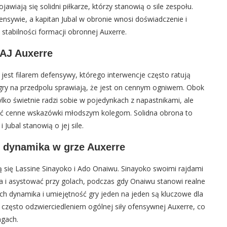
awiają się solidni piłkarze, którzy stanowią o sile zespołu.
sywie, a kapitan Jubal w obronie wnosi doświadczenie i
stabilności formacji obronnej Auxerre.
 AJ Auxerre
est filarem defensywy, którego interwencje często ratują
ć gry na przedpolu sprawiają, że jest on cennym ogniwem. Obok
ylko świetnie radzi sobie w pojedynkach z napastnikami, ale
wać cenne wskazówki młodszym kolegom. Solidna obrona to
Jubal stanowią o jej sile.
i dynamika w grze Auxerre
 się Lassine Sinayoko i Ado Onaiwu. Sinayoko swoimi rajdami
la i asystować przy golach, podczas gdy Onaiwu stanowi realne
ch dynamika i umiejętność gry jeden na jeden są kluczowe dla
 często odzwierciedleniem ogólnej siły ofensywnej Auxerre, co
ngach.