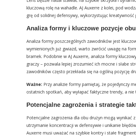
Lens będzie nadal stawiać na szybkie skrzydła i dyn
kluczową rolę na wahadle. AJ Auxerre z kolei, pod wod
grę od solidnej defensywy, wykorzystując kreatywność
Analiza formy i kluczowe pozycje obu
Analiza formy poszczególnych zawodników jest kluczow
wymienionych już gwiazd, warto zwrócić uwagę na form
bramek. Podobnie w AJ Auxerre, analiza formy kluczow
graczy – pozwala lepiej zrozumieć ich mocne i słabe s
zawodników często przekłada się na ogólną pozycję dru
Ważne:
Przy analizie formy pamiętaj, że pojedynczy m
ostatnich spotkań, aby wyłapać faktyczne trendy, a nie 
Potencjalne zagrożenia i strategie ta
Potencjalne zagrożenia dla obu drużyn mogą wynikać z
utrzymanie koncentracji w defensywie i unikanie błędów
Auxerre musi uważać na szybkie kontry i stałe fragment