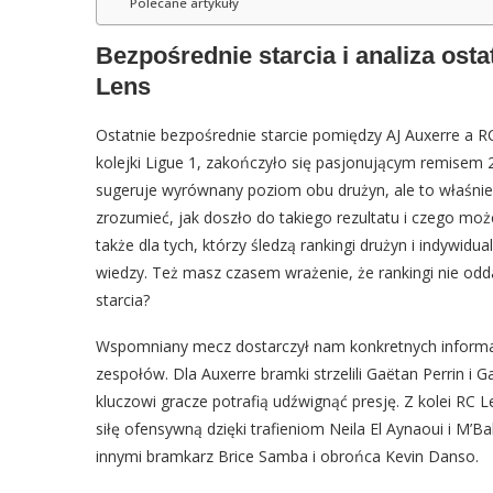
Polecane artykuły
Bezpośrednie starcia i analiza os
Lens
Ostatnie bezpośrednie starcie pomiędzy AJ Auxerre a R
kolejki Ligue 1, zakończyło się pasjonującym remisem
sugeruje wyrównany poziom obu drużyn, ale to właśni
zrozumieć, jak doszło do takiego rezultatu i czego moż
także dla tych, którzy śledzą rankingi drużyn i indywidu
wiedzy. Też masz czasem wrażenie, że rankingi nie odda
starcia?
Wspomniany mecz dostarczył nam konkretnych informac
zespołów. Dla Auxerre bramki strzelili Gaëtan Perrin i G
kluczowi gracze potrafią udźwignąć presję. Z kolei RC
siłę ofensywną dzięki trafieniom Neila El Aynaoui i M’
innymi bramkarz Brice Samba i obrońca Kevin Danso.