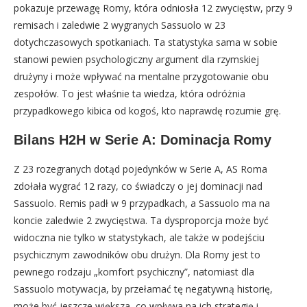
pokazuje przewagę Romy, która odniosła 12 zwycięstw, przy 9
remisach i zaledwie 2 wygranych Sassuolo w 23
dotychczasowych spotkaniach. Ta statystyka sama w sobie
stanowi pewien psychologiczny argument dla rzymskiej
drużyny i może wpływać na mentalne przygotowanie obu
zespołów. To jest właśnie ta wiedza, która odróżnia
przypadkowego kibica od kogoś, kto naprawdę rozumie grę.
Bilans H2H w Serie A: Dominacja Romy
Z 23 rozegranych dotąd pojedynków w Serie A, AS Roma
zdołała wygrać 12 razy, co świadczy o jej dominacji nad
Sassuolo. Remis padł w 9 przypadkach, a Sassuolo ma na
koncie zaledwie 2 zwycięstwa. Ta dysproporcja może być
widoczna nie tylko w statystykach, ale także w podejściu
psychicznym zawodników obu drużyn. Dla Romy jest to
pewnego rodzaju „komfort psychiczny”, natomiast dla
Sassuolo motywacja, by przełamać tę negatywną historię,
może być jeszcze większa, co wpływa na ich strategię i