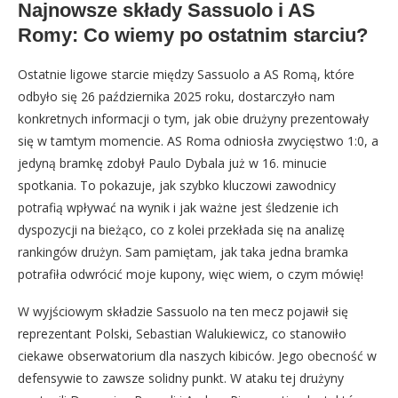
Najnowsze składy Sassuolo i AS
Romy: Co wiemy po ostatnim starciu?
Ostatnie ligowe starcie między Sassuolo a AS Romą, które
odbyło się 26 października 2025 roku, dostarczyło nam
konkretnych informacji o tym, jak obie drużyny prezentowały
się w tamtym momencie. AS Roma odniosła zwycięstwo 1:0, a
jedyną bramkę zdobył Paulo Dybala już w 16. minucie
spotkania. To pokazuje, jak szybko kluczowi zawodnicy
potrafią wpływać na wynik i jak ważne jest śledzenie ich
dyspozycji na bieżąco, co z kolei przekłada się na analizę
rankingów drużyn. Sam pamiętam, jak taka jedna bramka
potrafiła odwrócić moje kupony, więc wiem, o czym mówię!
W wyjściowym składzie Sassuolo na ten mecz pojawił się
reprezentant Polski, Sebastian Walukiewicz, co stanowiło
ciekawe obserwatorium dla naszych kibiców. Jego obecność w
defensywie to zawsze solidny punkt. W ataku tej drużyny