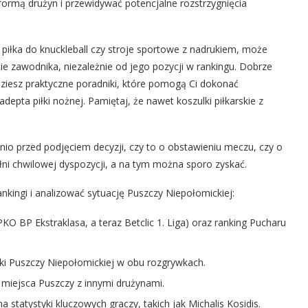
 formą drużyn i przewidywać potencjalne rozstrzygnięcia
piłka do knuckleball czy stroje sportowe z nadrukiem, może
ie zawodnika, niezależnie od jego pozycji w rankingu. Dobrze
ziesz praktyczne poradniki, które pomogą Ci dokonać
depta piłki nożnej. Pamiętaj, że nawet koszulki piłkarskie z
io przed podjęciem decyzji, czy to o obstawieniu meczu, czy o
łni chwilowej dyspozycji, a na tym można sporo zyskać.
nkingi i analizować sytuację Puszczy Niepołomickiej:
KO BP Ekstraklasa, a teraz Betclic 1. Liga) oraz ranking Pucharu
ki Puszczy Niepołomickiej w obu rozgrywkach.
 miejsca Puszczy z innymi drużynami.
 statystyki kluczowych graczy, takich jak Michalis Kosidis.