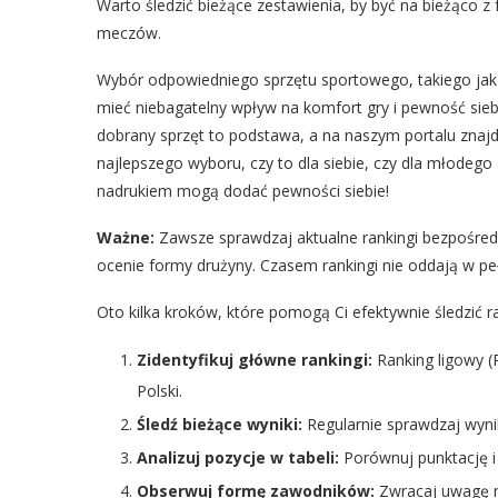
Warto śledzić bieżące zestawienia, by być na bieżąco z
meczów.
Wybór odpowiedniego sprzętu sportowego, takiego jak 
mieć niebagatelny wpływ na komfort gry i pewność sieb
dobrany sprzęt to podstawa, a na naszym portalu znajd
najlepszego wyboru, czy to dla siebie, czy dla młodego a
nadrukiem mogą dodać pewności siebie!
Ważne:
Zawsze sprawdzaj aktualne rankingi bezpośredn
ocenie formy drużyny. Czasem rankingi nie oddają w pe
Oto kilka kroków, które pomogą Ci efektywnie śledzić ra
Zidentyfikuj główne rankingi:
Ranking ligowy (P
Polski.
Śledź bieżące wyniki:
Regularnie sprawdzaj wyni
Analizuj pozycje w tabeli:
Porównuj punktację i
Obserwuj formę zawodników:
Zwracaj uwagę na