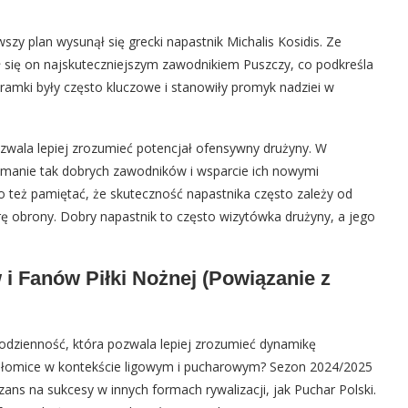
zy plan wysunął się grecki napastnik Michalis Kosidis. Ze
 się on najskuteczniejszym zawodnikiem Puszczy, co podkreśla
bramki były często kluczowe i stanowiły promyk nadziei w
pozwala lepiej zrozumieć potencjał ofensywny drużyny. W
zymanie tak dobrych zawodników i wsparcie ich nowymi
to też pamiętać, że skuteczność napastnika często zależy od
 obrony. Dobry napastnik to często wizytówka drużyny, a jego
i Fanów Piłki Nożnej (Powiązanie z
codzienność, która pozwala lepiej zrozumieć dynamikę
połomice w kontekście ligowym i pucharowym? Sezon 2024/2025
zans na sukcesy w innych formach rywalizacji, jak Puchar Polski.