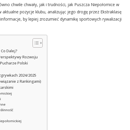
wno chwile chwały, jak i trudności, jak Puszcza Niepołomice w
aktualne pozycje klubu, analizując jego drogę przez Ekstraklasę
 informacje, by lepiej zrozumieć dynamikę sportowych rywalizacji
 Co Dalej?
 Perspektywy Rozwoju
 Pucharze Polski
ozgrywkach 2024/2025
owiązanie z Rankingami)
karskimi
omickiej
i
inne
oślinność
iepołomickiej