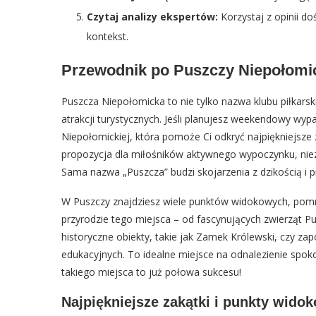
Czytaj analizy ekspertów:
Korzystaj z opinii d
kontekst.
Przewodnik po Puszczy Niepołomic
Puszcza Niepołomicka to nie tylko nazwa klubu piłkarski
atrakcji turystycznych. Jeśli planujesz weekendowy wy
Niepołomickiej, która pomoże Ci odkryć najpiękniejsze 
propozycja dla miłośników aktywnego wypoczynku, nieza
Sama nazwa „Puszcza” budzi skojarzenia z dzikością i 
W Puszczy znajdziesz wiele punktów widokowych, pomn
przyrodzie tego miejsca – od fascynujących zwierząt Pu
historyczne obiekty, takie jak Zamek Królewski, czy za
edukacyjnych. To idealne miejsce na odnalezienie spokoj
takiego miejsca to już połowa sukcesu!
Najpiękniejsze zakątki i punkty wido