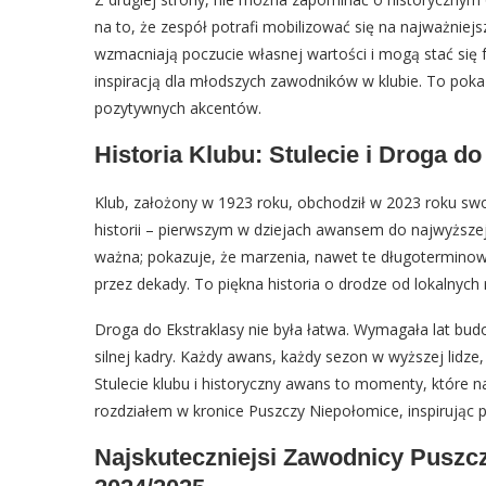
na to, że zespół potrafi mobilizować się na najważniej
wzmacniają poczucie własnej wartości i mogą stać się
inspiracją dla młodszych zawodników w klubie. To pok
pozytywnych akcentów.
Historia Klubu: Stulecie i Droga do
Klub, założony w 1923 roku, obchodził w 2023 roku swoj
historii – pierwszym w dziejach awansem do najwyższej
ważna; pokazuje, że marzenia, nawet te długoterminowe
przez dekady. To piękna historia o drodze od lokalnych 
Droga do Ekstraklasy nie była łatwa. Wymagała lat budo
silnej kadry. Każdy awans, każdy sezon w wyższej lidze,
Stulecie klubu i historyczny awans to momenty, które 
rozdziałem w kronice Puszczy Niepołomice, inspirując p
Najskuteczniejsi Zawodnicy Puszc