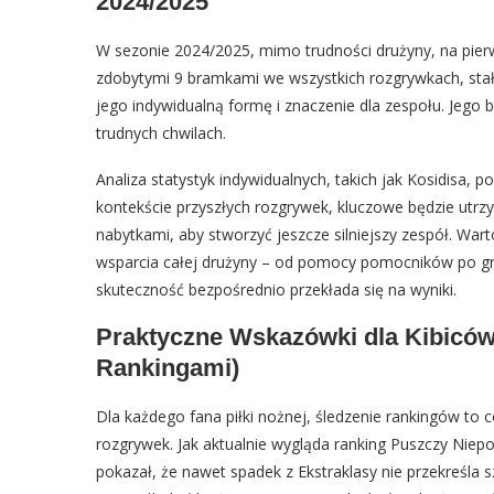
2024/2025
W sezonie 2024/2025, mimo trudności drużyny, na pierws
zdobytymi 9 bramkami we wszystkich rozgrywkach, stał
jego indywidualną formę i znaczenie dla zespołu. Jego 
trudnych chwilach.
Analiza statystyk indywidualnych, takich jak Kosidisa, 
kontekście przyszłych rozgrywek, kluczowe będzie utr
nabytkami, aby stworzyć jeszcze silniejszy zespół. War
wsparcia całej drużyny – od pomocy pomocników po grę
skuteczność bezpośrednio przekłada się na wyniki.
Praktyczne Wskazówki dla Kibiców 
Rankingami)
Dla każdego fana piłki nożnej, śledzenie rankingów to 
rozgrywek. Jak aktualnie wygląda ranking Puszczy Nie
pokazał, że nawet spadek z Ekstraklasy nie przekreśla s