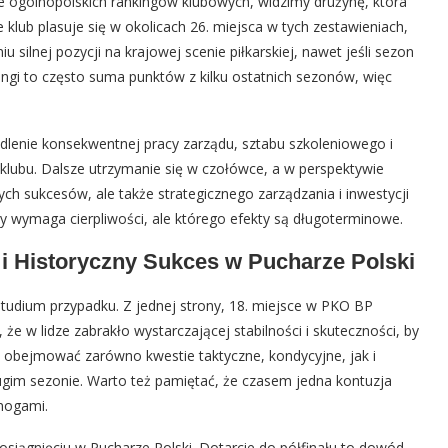
 ogólnopolskich rankingów klubowych, widzimy drużynę, która
 klub plasuje się w okolicach 26. miejsca w tych zestawieniach,
iu silnej pozycji na krajowej scenie piłkarskiej, nawet jeśli sezon
ingi to często suma punktów z kilku ostatnich sezonów, więc
iedlenie konsekwentnej pracy zarządu, sztabu szkoleniowego i
klubu. Dalsze utrzymanie się w czołówce, a w perspektywie
ch sukcesów, ale także strategicznego zarządzania i inwestycji
ry wymaga cierpliwości, ale którego efekty są długoterminowe.
i Historyczny Sukces w Pucharze Polski
tudium przypadku. Z jednej strony, 18. miejsce w PKO BP
ł, że w lidze zabrakło wystarczającej stabilności i skuteczności, by
że obejmować zarówno kwestie taktyczne, kondycyjne, jak i
ugim sezonie. Warto też pamiętać, że czasem jedna kontuzja
nogami.
osiągnięciu w Pucharze Polski. Dotarcie do półfinału to dowód