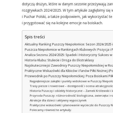
dotyczą drużyn, które w danym sezonie przeżywają zaró
rozgrywkach 2024/2025. W tym artykule zagłębimy się w 
i Puchar Polski, a także podpowiem, jak wykorzystać te
i przygotować się na kolejne emocje na boiskach.
Spis treści
Aktualny Ranking Puszczy Niepołomice: Sezon 2024/2025 i
Puszcza Niepołomice w Rankingach Klubowych: Pozycja i
Analiza Sezonu 2024/2025: Spadek i Historyczny Sukces w
Historia Klubu: Stulecie i Droga do Ekstraklasy
Najskuteczniejsi Zawodnicy Puszczy Niepołomickiej w R
Praktyczne Wskazówki dla Kibiców i Fanów Piłki Nożnej (P
Przewodnik po Puszczy Niepołomickiej: Poza Boiskami Pił
Najpiękniejsze zakątki i punkty widokowe w Puszczy Niepoł
Trasy piesze i rowerowe – dostępność i ocena atrakcyjnośc
Historia Puszczy i obiekty historyczne – Zamek Królewski i 
Przyroda Puszczy: różnorodność biologiczna, zwierzęta i r
Atrakcje dla dzieci i aktywny wypoczynek
Praktyczne wskazówki i planowanie wycieczki do Puszczy N
Polecamy również te artykuły: