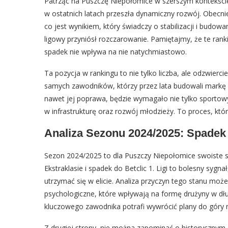
Patrząc na Puszczę Niepołomice w szerszym kontekście
w ostatnich latach przeszła dynamiczny rozwój. Obecnie
co jest wynikiem, który świadczy o stabilizacji i budowan
ligowy przyniósł rozczarowanie. Pamiętajmy, że te rank
spadek nie wpływa na nie natychmiastowo.
Ta pozycja w rankingu to nie tylko liczba, ale odzwierc
samych zawodników, którzy przez lata budowali markę 
nawet jej poprawa, będzie wymagało nie tylko sportowy
w infrastrukturę oraz rozwój młodzieży. To proces, któ
Analiza Sezonu 2024/2025: Spadek 
Sezon 2024/2025 to dla Puszczy Niepołomice swoiste s
Ekstraklasie i spadek do Betclic 1. Ligi to bolesny sygna
utrzymać się w elicie. Analiza przyczyn tego stanu mo
psychologiczne, które wpływają na formę drużyny w dł
kluczowego zawodnika potrafi wywrócić plany do góry 
Z drugiej strony, nie można zapominać o historycznym 